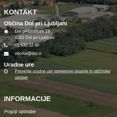
KONTAKT
Občina Dol pri Ljubljani
Dol pri Ljubljani 18
1262 Dol pri Ljubljani
01 530 32 40
obcina@dol.si
Uradne ure
Preverite uradne ure sprejemne pisarne in občinske
uprave
INFORMACIJE
Pogoji uporabe