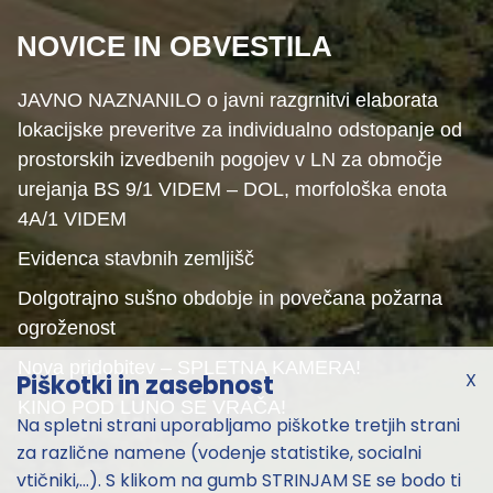
NOVICE IN OBVESTILA
JAVNO NAZNANILO o javni razgrnitvi elaborata
lokacijske preveritve za individualno odstopanje od
prostorskih izvedbenih pogojev v LN za območje
urejanja BS 9/1 VIDEM – DOL, morfološka enota
4A/1 VIDEM
Evidenca stavbnih zemljišč
Dolgotrajno sušno obdobje in povečana požarna
ogroženost
Nova pridobitev – SPLETNA KAMERA!
X
Piškotki in zasebnost
KINO POD LUNO SE VRAČA!
Na spletni strani uporabljamo piškotke tretjih strani
za različne namene (vodenje statistike, socialni
vtičniki,...). S klikom na gumb STRINJAM SE se bodo ti