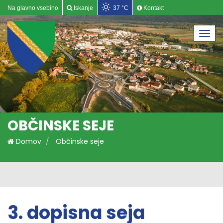
Na glavno vsebino
Iskanje
37 °C
Kontakt
Togg
navi
OBČINSKE SEJE
Domov
Občinske seje
3. dopisna seja