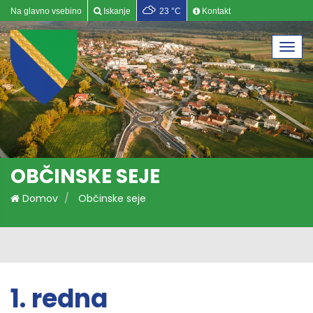
Na glavno vsebino
Iskanje
23 °C
Kontakt
Togg
navi
OBČINSKE SEJE
Domov
Občinske seje
1. redna