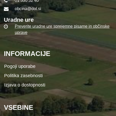
01 530 32 40
obcina@dol.si
Uradne ure
Preverite uradne ure sprejemne pisarne in občinske
uprave
INFORMACIJE
Pogoji uporabe
Politika zasebnosti
Izjava o dostopnosti
VSEBINE