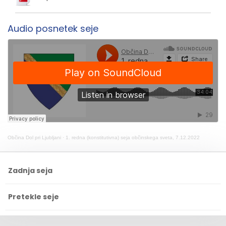
Audio posnetek seje
Občina Dol pri Ljubljani
·
1. redna (konstitutivna) seja občinskega sveta, 7.12.2022
Zadnja seja
Pretekle seje